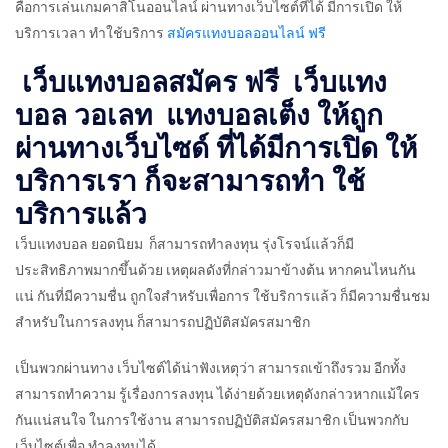
คือการเล่นเกมคาสิโนออนไลน์ ผ่านทางเว็บไซต์ที่ได้ มีการเปิด ให้
บริการเวลา ทำใช้บริการ
สมัครแทงบอลออนไลน์ ฟรี
เว็บแทงบอลสมัคร ฟรี เว็บแทง
บอล วอเลท แทงบอลเต็ง ให้ถูก
ผ่านทางเว็บไซด์ ที่ได้มีการเปิด ให้
บริการเรา ก็จะสามารถทำ ใช้
บริการแล้ว
เว็บแทงบอล ยอดนิยม ก็สามารถทำลงทุน รุ่งโรจน์แล้วก็มี
ประสิทธิภาพมากขึ้นด้วย เหตุผลดังที่กล่าวมาข้างต้น หากคนไหนกัน
แน่ กันที่มีความชื่น ถูกใจสำหรับเพื่อการ ใช้บริการแล้ว ก็มีความชื่นชม
สำหรับในการลงทุน ก็สามารถปฏิบัติสมัครสมาชิก
เป็นพวกผ่านทาง เว็บไซต์ได้น่าฟังเหตุว่า สามารถเข้าถึงรวม อีกทั้ง
สามารถทำความ รู้เรื่องการลงทุน ได้ง่ายด้วยเหตุดังกล่าวหากแม้ใคร
กันแน่สนใจ ในการใช้งาน สามารถปฏิบัติสมัครสมาชิก เป็นพวกกับ
เว็บไซต์เพื่อ ทำลงทุนได้