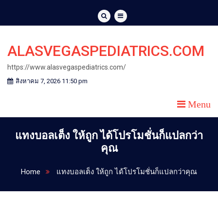
Skip
to
content
ALASVEGASPEDIATRICS.COM
https://www.alasvegaspediatrics.com/
สิงหาคม 7, 2026 11:50 pm
Menu
แทงบอลเต็ง ให้ถูก ได้โปรโมชั่นก็แปลกว่า
คุณ
Home
แทงบอลเต็ง ให้ถูก ได้โปรโมชั่นก็แปลกว่าคุณ