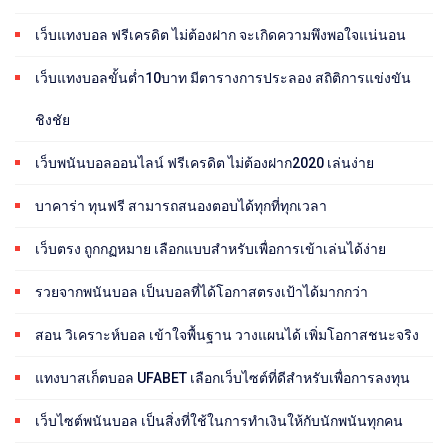
เว็บแทงบอล ฟรีเครดิต ไม่ต้องฝาก จะเกิดความพึงพอใจแน่นอน
เว็บแทงบอลขั้นต่ำ10บาท มีตารางการประลอง สถิติการแข่งขัน
ชิงชัย
เว็บพนันบอลออนไลน์ ฟรีเครดิต ไม่ต้องฝาก2020 เล่นง่าย
บาคาร่า ทุนฟรี สามารถสนองตอบได้ทุกที่ทุกเวลา
เว็บตรง ถูกกฏหมาย เลือกแบบสำหรับเพื่อการเข้าเล่นได้ง่าย
รวยจากพนันบอล เป็นบอลที่ได้โอกาสตรงเป้าได้มากกว่า
สอน วิเคราะห์บอล เข้าใจพื้นฐาน วางแผนได้ เพิ่มโอกาสชนะจริง
แทงบาสเก็ตบอล UFABET เลือกเว็บไซต์ที่ดีสำหรับเพื่อการลงทุน
เว็บไซต์พนันบอล เป็นสิ่งที่ใช้ในการทำเงินให้กับนักพนันทุกคน