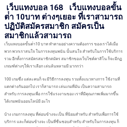
เว็บแทงบอล 168 เว็บแทงบอลขั้น
ต่ํา 10บาท ต่างๆเยอะ ที่เราสามารถ
ปฏิบัติสมัครสมาชิก สมัครเป็น
สมาชิกแล้วสามารถ
เว็บแทงบอลขั้นต่ํา10 บาท ทำตามอย่างความต้องการ ของเราได้เมื่อ
พวก พวกเราสนใจ ในการลงทุนพนัน นั้นสนใจ สำหรับในการใช้บริการ
รวม อีกทั้งการสมัครสมาชิกสมัคร สมาชิกของเว็บไซต์คาสิโน ก็จะมีกฏ
เกณฑ์ต่างๆให้เราเลือก เล่นล้นหลามมี มากกว่า
100 เกมซึ่ง แต่ละคนก็ จะมีวิธีการลงทุน รวมทั้งแนวทางการ ใช้งานที่
แตกต่างกันออกไป เราก็สามารถ เล่นเกมที่มัน เป็นความสามารถ
สำหรับ การลงทุนเพื่อ การใช้แรงงานของ เราที่มีคุณภาพเพิ่มมากขึ้น
ได้เกมพนันออนไลน์มี อะไร
บ้าง เกมการลงทุน ที่ค่อนข้างจะเป็น ที่นิยมสำหรับ สำหรับเพื่อการใช้
บริการ และก็ค่อนข้างจะ เป็นที่ชื่นชอบสำหรับ สำหรับในการลงทุน ก็