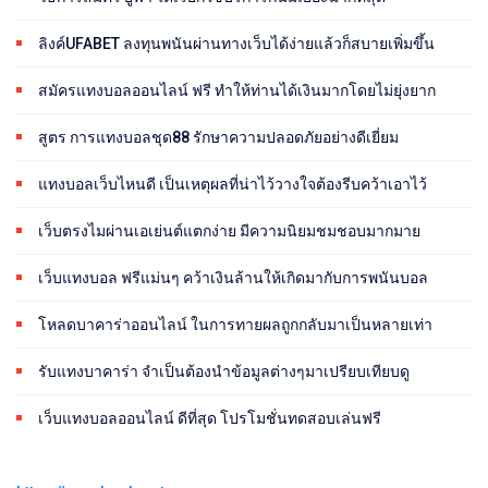
ลิงค์UFABET ลงทุนพนันผ่านทางเว็บได้ง่ายแล้วก็สบายเพิ่มขึ้น
สมัครแทงบอลออนไลน์ ฟรี ทำให้ท่านได้เงินมากโดยไม่ยุ่งยาก
สูตร การแทงบอลชุด88 รักษาความปลอดภัยอย่างดีเยี่ยม
แทงบอลเว็บไหนดี เป็นเหตุผลที่น่าไว้วางใจต้องรีบคว้าเอาไว้
เว็บตรงไมผ่านเอเย่นต์แตกง่าย มีความนิยมชมชอบมากมาย
เว็บแทงบอล ฟรีแม่นๆ คว้าเงินล้านให้เกิดมากับการพนันบอล
โหลดบาคาร่าออนไลน์ ในการทายผลถูกกลับมาเป็นหลายเท่า
รับแทงบาคาร่า จำเป็นต้องนำข้อมูลต่างๆมาเปรียบเทียบดู
เว็บแทงบอลออนไลน์ ดีที่สุด โปรโมชั่นทดสอบเล่นฟรี