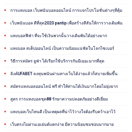
การแทงบอล เว็บพนันบอลออนไลน์ การแจกโปรโมชั่นต่างๆที่คุ้ม
เว็บพนันบอล ดีที่สุด2020 pantip เพื่อสร้างสีสันให้การวางเดิมพัน
แทงบอลฟีฟ่า ที่จะใช้เงินพวกนั้นวางเดิมพันได้อย่างมาก
แทงบอล สเต็ปออนไลน์ เป็นความนิยมแน่ชัดในโลกไซเบอร์
วิธีการสมัคร ยูฟ่า ได้เรียกใช้บริการกันมีเยอะมากที่สุด
ลิงค์UFABET ลงทุนพนันผ่านทางเว็บได้ง่ายแล้วก็สบายเพิ่มขึ้น
สมัครแทงบอลออนไลน์ ฟรี ทำให้ท่านได้เงินมากโดยไม่ยุ่งยาก
สูตร การแทงบอลชุด88 รักษาความปลอดภัยอย่างดีเยี่ยม
แทงบอลเว็บไหนดี เป็นเหตุผลที่น่าไว้วางใจต้องรีบคว้าเอาไว้
เว็บตรงไมผ่านเอเย่นต์แตกง่าย มีความนิยมชมชอบมากมาย