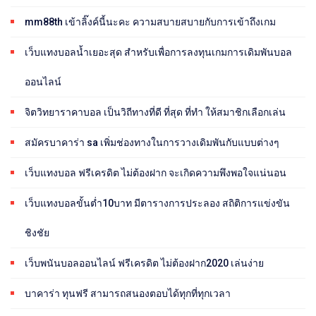
mm88th เข้าลิ๊งค์นี้นะคะ ความสบายสบายกับการเข้าถึงเกม
เว็บแทงบอลน้ำเยอะสุด สำหรับเพื่อการลงทุนเกมการเดิมพันบอล
ออนไลน์
จิตวิทยาราคาบอล เป็นวิถีทางที่ดี ที่สุด ที่ทำ ให้สมาชิกเลือกเล่น
สมัครบาคาร่า sa เพิ่มช่องทางในการวางเดิมพันกับแบบต่างๆ
เว็บแทงบอล ฟรีเครดิต ไม่ต้องฝาก จะเกิดความพึงพอใจแน่นอน
เว็บแทงบอลขั้นต่ำ10บาท มีตารางการประลอง สถิติการแข่งขัน
ชิงชัย
เว็บพนันบอลออนไลน์ ฟรีเครดิต ไม่ต้องฝาก2020 เล่นง่าย
บาคาร่า ทุนฟรี สามารถสนองตอบได้ทุกที่ทุกเวลา