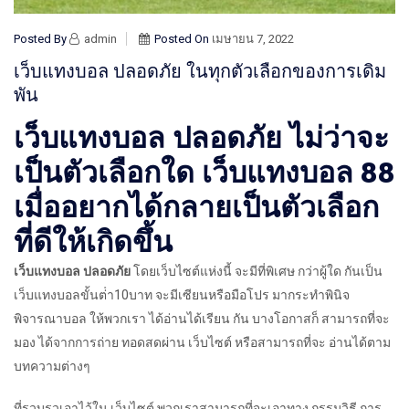
Posted By
admin
Posted On
เมษายน 7, 2022
เว็บแทงบอล ปลอดภัย ในทุกตัวเลือกของการเดิม
พัน
เว็บแทงบอล ปลอดภัย ไม่ว่าจะ
เป็นตัวเลือกใด เว็บแทงบอล 88
เมื่ออยากได้กลายเป็นตัวเลือก
ที่ดีให้เกิดขึ้น
เว็บแทงบอล ปลอดภัย
โดยเว็บไซต์แห่งนี้ จะมีที่พิเศษ กว่าผู้ใด กันเป็น
เว็บแทงบอลขั้นต่ํา10บาท จะมีเซียนหรือมือโปร มากระทำพินิจ
พิจารณาบอล ให้พวกเรา ได้อ่านได้เรียน กัน บางโอกาสก็ สามารถที่จะ
มอง ได้จากการถ่าย ทอดสดผ่าน เว็บไซต์ หรือสามารถที่จะ อ่านได้ตาม
บทความต่างๆ
ที่รวบรวเอาไว้ใน เว็บไซต์ พวกเราสามารถที่จะเอาทาง กรรมวิธี การ