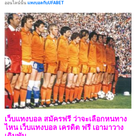
ออนไลน์นั้น
แทงบอลกับUFABET
เว็บแทงบอล สมัครฟรี ว่าจะเลือกหนทาง
ไหน เว็บแทงบอล เครดิต ฟรี เอามาวาง