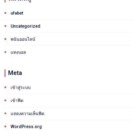
ufabet
Uncategorized
พนันออนไลน์
แทงบอล
Meta
เข้าสู่ระบบ
เข้าฟีด
แสดงความเห็นฟีด
WordPress.org