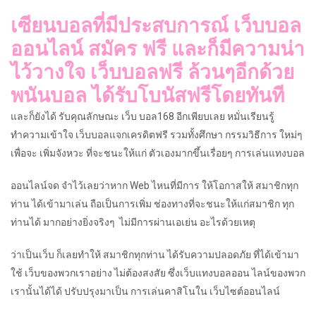
เซียนบอลที่มีประสบการณ์ เว็บบอล
ออนไลน์ สมัคร ฟรี และก็มีความน่า
ไว้วางใจ เว็บบอลฟรี ล้วนๆอีกด้วย
พนันบอล ได้รับโบนัสฟรีโดยทันที
และก็ยังได้ รับคุณลักษณะ เว็บ บอล168 อีกเพียบเลย หมั่นเรียนรู้
ทำความเข้าใจ เว็บบอลแจกเครดิตฟรี รวมทั้งศึกษา กรรมวิธีการ ใหม่ๆ
เพื่อจะ เพิ่มจังหวะ ที่จะชนะให้แก่ ตัวเองมากขึ้นเรื่อยๆ การเล่นแทงบอล
ออนไลน์จด จำไว้เลยว่าหาก Web ไหนที่มีการ ให้โอกาสให้ สมาชิกทุก
ท่าน ได้เข้ามาเล่น ถือเป็นการเพิ่ม ช่องทางที่จะชนะให้แก่สมาชิก ทุก
ท่านได้ มากอย่างยิ่งจริงๆ ไม่มีการผ่านเอเย่น อะไรด้วยเหตุ
ว่าเป็นเว็บ ก็เลยทำให้ สมาชิกทุกท่าน ได้รับความปลอดภัย ที่ได้เข้ามา
ใช้ เว็บของพวกเราอย่าง ไม่ต้องสงสัย ซึ่งเว็บแทงบอลออน ไลน์ของพวก
เรานั้นได้ได้ ปรับปรุงมาเป็น การเล่นคาสิโนใน เว็บไซต์ออนไลน์