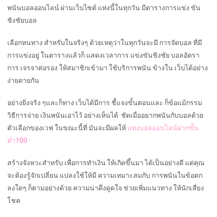
พนันบอลออนไลน์ ผ่านเว็บไซต์ แห่งนี้ในทุกวัน มีตารางการแข่ง ขัน
ชิงชัยบอล
เลือกหนทาง สำหรับในจริงๆ ด้วยเหตุว่าในทุกวันจะมี การจัดบอล ที่มี
การแข่งอยู่ ในตารางแล้วก็ แสดงเวลาการ แข่งขันชิงชัย บอลอัตรา
การ เจรจาต่อรอง ให้สมาชิกเข้ามา ใช้บริการพนัน ข้างใน เว็บได้อย่าง
ง่ายดายกัน
อย่างยิ่งจริง ๆและก็ทาง เว็บได้มีการ ชี้แจงขั้นตอนและ ก็ข้อแม้กรรม
วิธีการจ่าย เงินพนันเอาไว้ อย่างเห็นได้ ชัดเมื่ออยากพนันกับบอลด้วย
ตัวเลือกของเวฟ ในขณะนี้ที่ มันจะมีผลให้
แทงบอลออนไลน์ฝากขั้น
ต่ำ100
สร้างจังหวะสำหรับ เพื่อการทำเงิน ให้เกิดขึ้นมา ได้เป็นอย่างดี แต่คุณ
จะต้องรู้จักเปลี่ยน แปลงใช้ให้มี ความเหมาะสมกับ การพนันในข้อตก
ลงใดๆ ก็ตามอย่างด้วย ความน่าดึงดูดใจ ช่วยเพิ่มแนวทาง ให้นักเสี่ยง
โชค