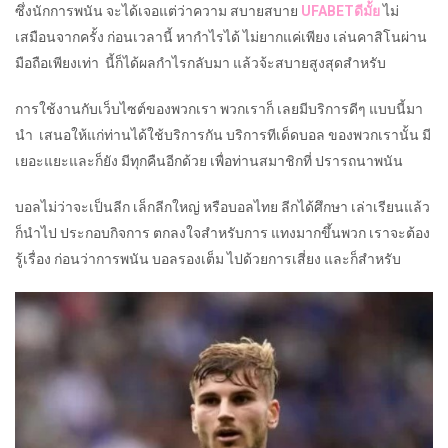
ซึ่งนักการพนัน จะได้เจอแต่ว่าความ สบายสบาย
UFABETดีมั้ย
ไม่
เสมือนจากครั้ง ก่อนเวลานี้ หากำไรได้ ไม่ยากแค่เพียง เล่นคาสิโนผ่าน
มือถือเพียงเท่า นี้ก็ได้ผลกำไรกลับมา แล้วจ้ะสบายสูงสุดสำหรับ
การใช้งานกับเว็บไซต์ของพวกเรา พวกเราก็ เลยมีบริการดีๆ แบบนี้มา
นำ เสนอให้แก่ท่านได้ใช้บริการกัน บริการทีเด็ดบอล ของพวกเรานั้น มี
เยอะแยะและก็ยัง มีทุกคืนอีกด้วย เพื่อท่านสมาชิกที่ ปรารถนาพนัน
บอลไม่ว่าจะเป็นลีก เล็กลีกใหญ่ หรือบอลไทย ลีกได้ศึกษา เล่าเรียนแล้ว
ก็นำไป ประกอบกิจการ ตกลงใจสำหรับการ แทงมากขึ้นพวก เราจะต้อง
รู้เรื่อง ก่อนว่าการพนัน บอลรองเต็ม ไปด้วยการเสี่ยง และก็สำหรับ