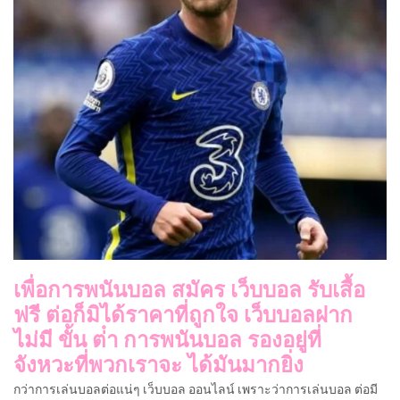
เพื่อการพนันบอล สมัคร เว็บบอล รับเสื้อ
ฟรี ต่อก็มิได้ราคาที่ถูกใจ เว็บบอลฝาก
ไม่มี ขั้น ต่ํา การพนันบอล รองอยู่ที่
จังหวะที่พวกเราจะ ได้มันมากยิ่ง
กว่าการเล่นบอลต่อแน่ๆ เว็บบอล ออนไลน์ เพราะว่าการเล่นบอล ต่อมี