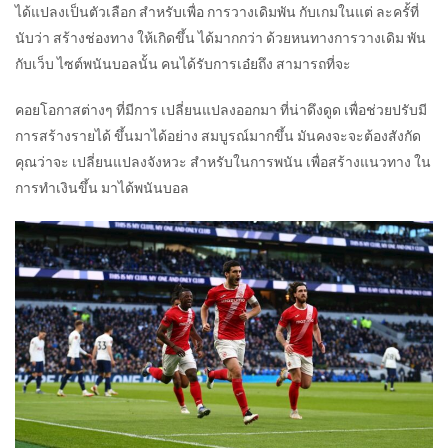
ได้แปลงเป็นตัวเลือก สำหรับเพื่อ การวางเดิมพัน กับเกมในแต่ ละครั้ที่
นับว่า สร้างช่องทาง ให้เกิดขึ้น ได้มากกว่า ด้วยหนทางการวางเดิม พัน
กับเว็บ ไซต์พนันบอลนั้น คนได้รับการเอ๋ยถึง สามารถที่จะ
คอยโอกาสต่างๆ ที่มีการ เปลี่ยนแปลงออกมา ที่น่าดึงดูด เพื่อช่วยปรับมี
การสร้างรายได้ ขึ้นมาได้อย่าง สมบูรณ์มากขึ้น มันคงจะจะต้องสังกัด
คุณว่าจะ เปลี่ยนแปลงจังหวะ สำหรับในการพนัน เพื่อสร้างแนวทาง ใน
การทำเงินขึ้น มาได้พนันบอล