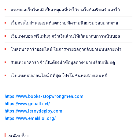
แทงบอลเว็บไหนดี เป็นเหตุผลที่น่าไว้วางใจต้องรีบคว้าเอาไว้
เว็บตรงไมผ่านเอเย่นต์แตกง่าย มีความนิยมชมชอบมากมาย
เว็บแทงบอล ฟรีแม่นๆ คว้าเงินล้านให้เกิดมากับการพนันบอล
โหลดบาคาร่าออนไลน์ ในการทายผลถูกกลับมาเป็นหลายเท่า
รับแทงบาคาร่า จำเป็นต้องนำข้อมูลต่างๆมาเปรียบเทียบดู
เว็บแทงบอลออนไลน์ ดีที่สุด โปรโมชั่นทดสอบเล่นฟรี
https://www.books-stopwrongmen.com
https://www.geoall.net/
https://www.leroydeploy.com
https://www.emekliol.org/
คลังเก็บ