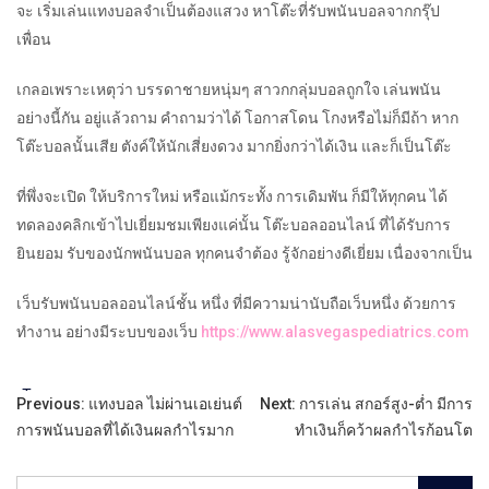
จะ เริ่มเล่นแทงบอลจำเป็นต้องแสวง หาโต๊ะที่รับพนันบอลจากกรุ๊ป
เพื่อน
เกลอเพราะเหตุว่า บรรดาชายหนุ่มๆ สาวกกลุ่มบอลถูกใจ เล่นพนัน
อย่างนี้กัน อยู่แล้วถาม คำถามว่าได้ โอกาสโดน โกงหรือไม่ก็มีถ้า หาก
โต๊ะบอลนั้นเสีย ตังค์ให้นักเสี่ยงดวง มากยิ่งกว่าได้เงิน และก็เป็นโต๊ะ
ที่พึ่งจะเปิด ให้บริการใหม่ หรือแม้กระทั้ง การเดิมพัน ก็มีให้ทุกคน ได้
ทดลองคลิกเข้าไปเยี่ยมชมเพียงแค่นั้น โต๊ะบอลออนไลน์ ที่ได้รับการ
ยินยอม รับของนักพนันบอล ทุกคนจำต้อง รู้จักอย่างดีเยี่ยม เนื่องจากเป็น
เว็บรับพนันบอลออนไลน์ชั้น หนึ่ง ที่มีความน่านับถือเว็บหนึ่ง ด้วยการ
ทำงาน อย่างมีระบบของเว็บ
https://www.alasvegaspediatrics.com
Tags:
เมนู
Previous:
แทงบอล ไม่ผ่านเอเย่นต์
Next:
การเล่น สกอร์สูง-ต่ำ มีการ
การพนันบอลที่ได้เงินผลกำไรมาก
ทำเงินก็คว้าผลกำไรก้อนโต
นำทาง