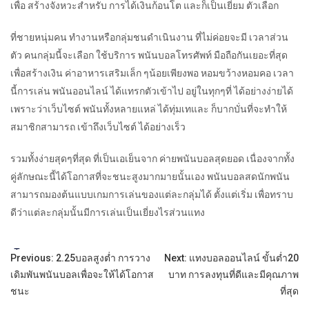
เพื่อ สร้างจังหวะสำหรับ การได้เงินก้อนโต และก็เป็นเยี่ยม ตัวเลือก
ที่ชายหนุ่มคน ทำงานหรือกลุ่มชนดำเนินงาน ที่ไม่ค่อยจะมี เวลาส่วน
ตัว คนกลุ่มนี้จะเลือก ใช้บริการ พนันบอลโทรศัพท์ มือถือกันเยอะที่สุด
เพื่อสร้างเงิน ค่าอาหารเสริมเล็ก ๆน้อยเพียงพอ หอมขว้างหอมคอ เวลา
นี้การเล่น พนันออนไลน์ ได้แทรกตัวเข้าไป อยู่ในทุกๆที่ ได้อย่างง่ายได้
เพราะว่าเว็บไซต์ พนันทั้งหลายแหล่ ได้ทุ่มเทและ ก็บากบั่นที่จะทำให้
สมาชิกสามารถ เข้าถึงเว็บไซต์ ได้อย่างเร็ว
รวมทั้งง่ายสุดๆที่สุด ที่เป็นเอเย็นจาก ค่ายพนันบอลสุดยอด เนื่องจากทั้ง
คู่ลักษณะนี้ได้โอกาสที่จะชนะสูงมากมายนั้นเอง พนันบอลสดนักพนัน
สามารถมองต้นแบบเกมการเล่นของแต่ละกลุ่มได้ ตั้งแต่เริ่ม เพื่อทราบ
ดีว่าแต่ละกลุ่มนั้นมีการเล่นเป็นเยี่ยงไรส่วนแทง
Tags:
เมนู
Previous:
2.25บอลสูงต่ำ การวาง
Next:
แทงบอลออนไลน์ ขั้นต่ำ20
เดิมพันพนันบอลเพื่อจะให้ได้โอกาส
บาท การลงทุนที่ดีและมีคุณภาพ
นำทาง
ชนะ
ที่สุด