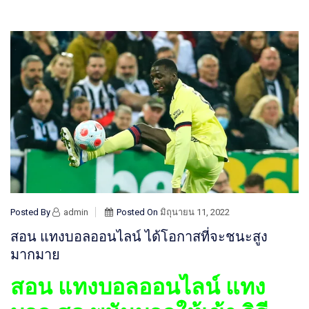
Posted By
admin
Posted On
มิถุนายน 11, 2022
สอน แทงบอลออนไลน์ ได้โอกาสที่จะชนะสูง
มากมาย
สอน แทงบอลออนไลน์ แทง