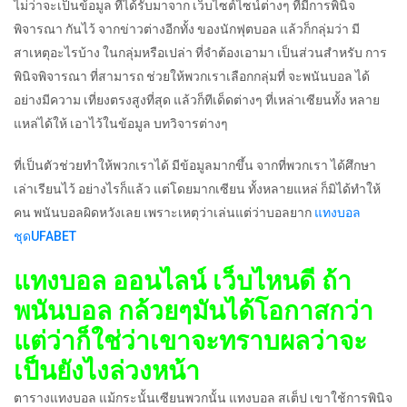
ไม่ว่าจะเป็นข้อมูล ที่ได้รับมาจาก เว็บไซต์ไซน์ต่างๆ ที่มีการพินิจ
พิจารณา กันไว้ จากข่าวต่างอีกทั้ง ของนักฟุตบอล แล้วก็กลุ่มว่า มี
สาเหตุอะไรบ้าง ในกลุ่มหรือเปล่า ที่จำต้องเอามา เป็นส่วนสำหรับ การ
พินิจพิจารณา ที่สามารถ ช่วยให้พวกเราเลือกกลุ่มที่ จะพนันบอล ได้
อย่างมีความ เที่ยงตรงสูงที่สุด แล้วก็ทีเด็ดต่างๆ ที่เหล่าเซียนทั้ง หลาย
แหล่ได้ให้ เอาไว้ในข้อมูล บทวิจารต่างๆ
ที่เป็นตัวช่วยทำให้พวกเราได้ มีข้อมูลมากขึ้น จากที่พวกเรา ได้ศึกษา
เล่าเรียนไว้ อย่างไรก็แล้ว แต่โดยมากเซียน ทั้งหลายแหล่ ก็มิได้ทำให้
คน พนันบอลผิดหวังเลย เพราะเหตุว่าเล่นแต่ว่าบอลยาก
แทงบอล
ชุดUFABET
แทงบอล ออนไลน์ เว็บไหนดี ถ้า
พนันบอล กล้วยๆมันได้โอกาสกว่า
แต่ว่าก็ใช่ว่าเขาจะทราบผลว่าจะ
เป็นยังไงล่วงหน้า
ตารางแทงบอล แม้กระนั้นเซียนพวกนั้น แทงบอล สเต็ป เขาใช้การพินิจ