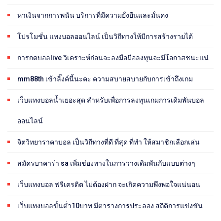
หาเงินจากการพนัน บริการที่มีความยั่งยืนและมั่นคง
โปรโมชั่น แทงบอลออนไลน์ เป็นวิถีทางให้มีการสร้างรายได้
การกดบอลlive วิเคราะห์ก่อนจะลงมือมือลงทุนจะมีโอกาสชนะแน่
mm88th เข้าลิ๊งค์นี้นะคะ ความสบายสบายกับการเข้าถึงเกม
เว็บแทงบอลน้ำเยอะสุด สำหรับเพื่อการลงทุนเกมการเดิมพันบอล
ออนไลน์
จิตวิทยาราคาบอล เป็นวิถีทางที่ดี ที่สุด ที่ทำ ให้สมาชิกเลือกเล่น
สมัครบาคาร่า sa เพิ่มช่องทางในการวางเดิมพันกับแบบต่างๆ
เว็บแทงบอล ฟรีเครดิต ไม่ต้องฝาก จะเกิดความพึงพอใจแน่นอน
เว็บแทงบอลขั้นต่ำ10บาท มีตารางการประลอง สถิติการแข่งขัน