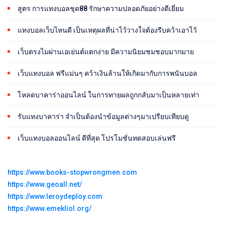
สูตร การแทงบอลชุด88 รักษาความปลอดภัยอย่างดีเยี่ยม
แทงบอลเว็บไหนดี เป็นเหตุผลที่น่าไว้วางใจต้องรีบคว้าเอาไว้
เว็บตรงไมผ่านเอเย่นต์แตกง่าย มีความนิยมชมชอบมากมาย
เว็บแทงบอล ฟรีแม่นๆ คว้าเงินล้านให้เกิดมากับการพนันบอล
โหลดบาคาร่าออนไลน์ ในการทายผลถูกกลับมาเป็นหลายเท่า
รับแทงบาคาร่า จำเป็นต้องนำข้อมูลต่างๆมาเปรียบเทียบดู
เว็บแทงบอลออนไลน์ ดีที่สุด โปรโมชั่นทดสอบเล่นฟรี
https://www.books-stopwrongmen.com
https://www.geoall.net/
https://www.leroydeploy.com
https://www.emekliol.org/