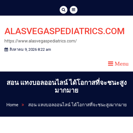
Skip
to
content
ALASVEGASPEDIATRICS.COM
https://www.alasvegaspediatrics.com/
สิงหาคม 9, 2026 8:22 am
Menu
สอน แทงบอลออนไลน์ ได้โอกาสที่จะชนะสูง
มากมาย
Home
สอน แทงบอลออนไลน์ ได้โอกาสที่จะชนะสูงมากมาย