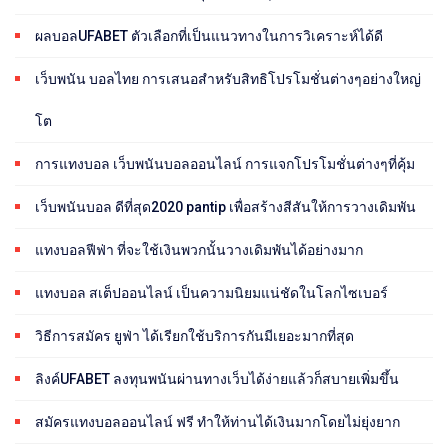
ผลบอลUFABET ตัวเลือกที่เป็นแนวทางในการวิเคราะห์ได้ดี
เว็บพนัน บอลไทย การเสนอสำหรับสิทธิโปรโมชั่นต่างๆอย่างใหญ่
โต
การแทงบอล เว็บพนันบอลออนไลน์ การแจกโปรโมชั่นต่างๆที่คุ้ม
เว็บพนันบอล ดีที่สุด2020 pantip เพื่อสร้างสีสันให้การวางเดิมพัน
แทงบอลฟีฟ่า ที่จะใช้เงินพวกนั้นวางเดิมพันได้อย่างมาก
แทงบอล สเต็ปออนไลน์ เป็นความนิยมแน่ชัดในโลกไซเบอร์
วิธีการสมัคร ยูฟ่า ได้เรียกใช้บริการกันมีเยอะมากที่สุด
ลิงค์UFABET ลงทุนพนันผ่านทางเว็บได้ง่ายแล้วก็สบายเพิ่มขึ้น
สมัครแทงบอลออนไลน์ ฟรี ทำให้ท่านได้เงินมากโดยไม่ยุ่งยาก