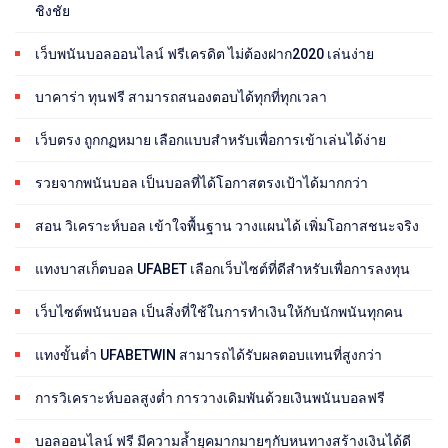
ชิงชัย
เว็บพนันบอลออนไลน์ ฟรีเครดิต ไม่ต้องฝาก2020 เล่นง่าย
บาคาร่า ทุนฟรี สามารถสนองตอบได้ทุกที่ทุกเวลา
เว็บตรง ถูกกฏหมาย เลือกแบบสำหรับเพื่อการเข้าเล่นได้ง่าย
รวยจากพนันบอล เป็นบอลที่ได้โอกาสตรงเป้าได้มากกว่า
สอน วิเคราะห์บอล เข้าใจพื้นฐาน วางแผนได้ เพิ่มโอกาสชนะจริง
แทงบาสเก็ตบอล UFABET เลือกเว็บไซต์ที่ดีสำหรับเพื่อการลงทุน
เว็บไซต์พนันบอล เป็นสิ่งที่ใช้ในการทำเงินให้กับนักพนันทุกคน
แทงขั้นต่ำ UFABETWIN สามารถได้รับผลตอบแทนที่สูงกว่า
การวิเคราะห์บอลสูงต่ำ การวางเดิมพันด้วยเงินพนันบอลฟรี
บอลออนไลน์ ฟรี มีความล้ำยุคมากมายๆกับหนทางสร้างเงินได้ดี