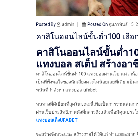
Posted By
admin
Posted On
กุมภาพันธ์ 15, 
คาสิโนออนไลน์ขั้นต่ำ100 เลือกเ
คาสิโนออนไลน์ขั้นต่ำ10
แทงบอล สเต็ป สร้างอาช
คาสิโนออนไลน์ขั้นต่ำ100 แทงบอลผ่านเว็บ แต่ว่าน
เป็นที่พึงพอใจของนักเสี่ยงดวงไม่น้อยเลยทีเดียวเป
พนันที่กำลังหา แทงบอล ufabet
หนทางที่ดีเยี่ยมที่สุดในขณะนี้เพื่อเป็นการร่วมเล่น
ผ่านเว็บประสิทธิภาพดังที่กล่าวถึงแล้วเพื่อมีคุณปร
แทงบอลเต็งUFABET
จะสร้างจังหวะและ สร้างรายได้ให้แก่ ท่านเยอะมาก 