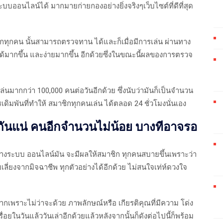
บออนไลน์ได้ มากมายก่ายกองอย่างยิ่งจริงๆเว็บไซต์ที่ดีที่สุด
กทุกคน นั้นสามารถตรวจทาน ได้และก็เมื่อมีการเล่น ผ่านทาง
ด้มากขึ้น และง่ายมากขึ้น อีกด้วยซึ่งในขณะนี้ผลของการตรวจ
ล่นมากกว่า 100,000 คนต่อวันอีกด้วย ซึ่งนับว่ามันก็เป็นจำนวน
เดิมพันที่ทำให้ สมาชิกทุกคนเล่น ได้ตลอด 24 ชั่วโมงนั่นเอง
กันแน่ คนอีกจำนวนไม่น้อย บางทีอาจรอ
่านทางระบบ ออนไลน์มัน จะมีผลให้สมาชิก ทุกคนสบายขึ้นเพราะว่า
ี่ยงจากมิจฉาชีพ ทุกตัวอย่างได้อีกด้วย ไม่สนใจเท่ห์ดวงใจ
ากเพราะไม่ว่าจะด้วย ภาพลักษณ์หรือ เกียรติคุณที่มีความ โด่ง
ื่อยในวันแล้ววันเล่าอีกด้วยแล้วหลังจากนั้นก็ดังต่อไปนี้ก็พร้อม