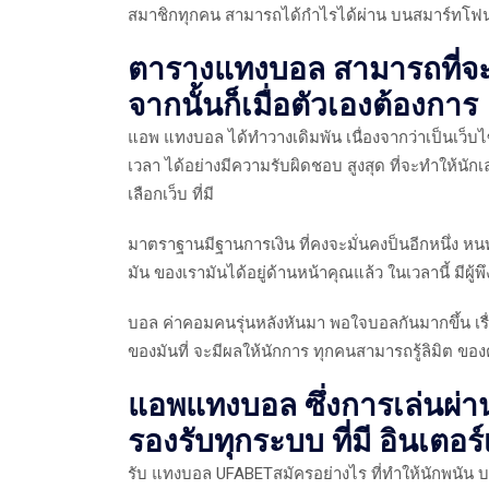
สมาชิกทุกคน สามารถได้กำไรได้ผ่าน บนสมาร์ทโฟนไม่ว
ตารางแทงบอล สามารถที่จะเล
จากนั้นก็เมื่อตัวเองต้องการ
แอพ แทงบอล ได้ทำวางเดิมพัน เนื่องจากว่าเป็นเว็บไ
เวลา ได้อย่างมีความรับผิดชอบ สูงสุด ที่จะทำให้นัก
เลือกเว็บ ที่มี
มาตราฐานมีฐานการเงิน ที่คงจะมั่นคงป็นอีกหนึ่ง หนทา
มัน ของเรามันได้อยู่ด้านหน้าคุณแล้ว ในเวลานี้ มี
บอล ค่าคอมคนรุ่นหลังหันมา พอใจบอลกันมากขึ้น เรื่
ของมันที่ จะมีผลให้นักการ ทุกคนสามารถรู้ลิมิต ข
แอพแทงบอล ซึ่งการเล่นผ่า
รองรับทุกระบบ ที่มี อินเตอร์
รับ แทงบอล UFABETสมัครอย่างไร ที่ทำให้นักพนัน บ