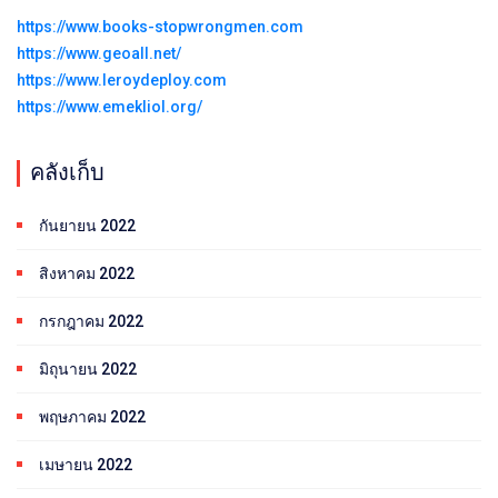
https://www.books-stopwrongmen.com
https://www.geoall.net/
https://www.leroydeploy.com
https://www.emekliol.org/
คลังเก็บ
กันยายน 2022
สิงหาคม 2022
กรกฎาคม 2022
มิถุนายน 2022
พฤษภาคม 2022
เมษายน 2022