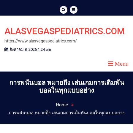
Skip
to
content
ALASVEGASPEDIATRICS.COM
https://www.alasvegaspediatrics.com/
สิงหาคม 8, 2026 1:24 am
Menu
การพนันบอล หมายถึง เล่นเกมการเดิมพัน
บอลในทุกแบบอย่าง
Home
การพนันบอล หมายถึง เล่นเกมการเดิมพันบอลในทุกแบบอย่าง